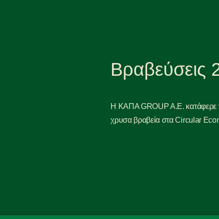
Βραβεύσεις 
H KAΠΑ GROUP A.E. κατάφερε 
χρυσα βραβεία στα Circular Ec